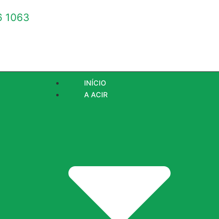
 1063
INÍCIO
A ACIR