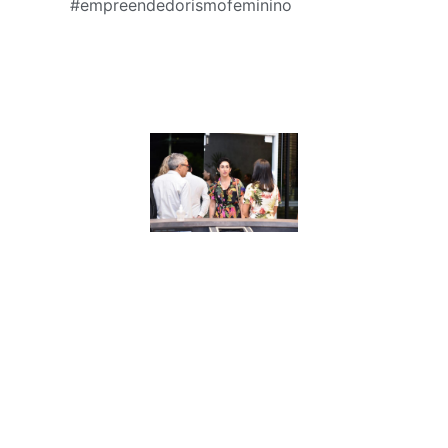
#empreendedorismofeminino