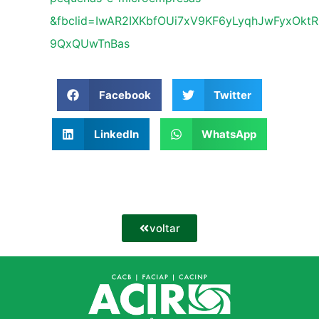
&fbclid=IwAR2IXKbfOUi7xV9KF6yLyqhJwFyxOkt
9QxQUwTnBas
Facebook
Twitter
LinkedIn
WhatsApp
voltar