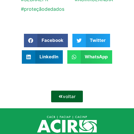
#proteçãodedados
Facebook
Twitter
LinkedIn
WhatsApp
voltar