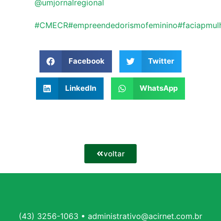
@umjornalregional
#CMECR
#empreendedorismofeminino
#faciapmul
Facebook
Twitter
LinkedIn
WhatsApp
voltar
(43) 3256-1063 • administrativo@acirnet.com.br