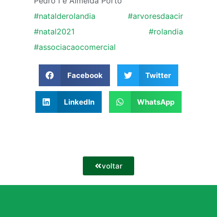
Pedro I e Almeida Porto
#natalderolandia
#arvoresdaacir
#natal2021
#rolandia
#associacaocomercial
Facebook
Twitter
LinkedIn
WhatsApp
voltar