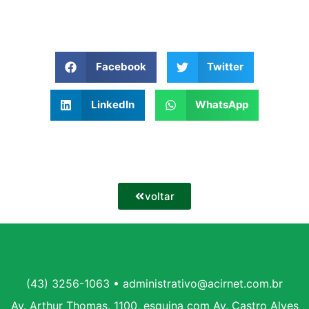
Facebook
Twitter
LinkedIn
WhatsApp
voltar
(43) 3256-1063 • administrativo@acirnet.com.br
Av. Arthur Thomas, 1100, esquina com Av. Castro Alves