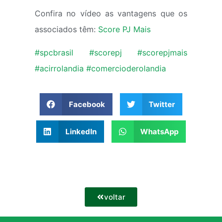
Confira no vídeo as vantagens que os
associados têm:
Score PJ Mais
#spcbrasil
#scorepj
#scorepjmais
#acirrolandia
#comercioderolandia
Facebook
Twitter
LinkedIn
WhatsApp
voltar