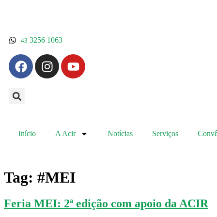
3256 1063
43
Início
A Acir
Notícias
Serviços
Convê
Tag:
#MEI
Feria MEI: 2ª edição com apoio da ACIR