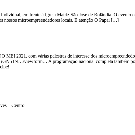
ndividual, em frente à Igreja Matriz São José de Rolândia. O evento c
 dos nossos microempreendedores locais. E atenção O Papai […]
EI 2021, com várias palestras de interesse dos microempreendedore
GHrGN51N…/viewform… A programação nacional completa também pode 
cipe!
lves – Centro