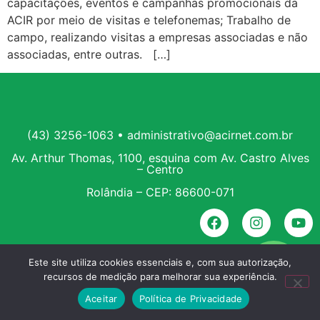
capacitações, eventos e campanhas promocionais da
ACIR por meio de visitas e telefonemas; Trabalho de
campo, realizando visitas a empresas associadas e não
associadas, entre outras. […]
(43) 3256-1063 • administrativo@acirnet.com.br
Av. Arthur Thomas, 1100, esquina com Av. Castro Alves
– Centro
Rolândia – CEP: 86600-071
Este site utiliza cookies essenciais e, com sua autorização,
recursos de medição para melhorar sua experiência.
Aceitar
Política de Privacidade