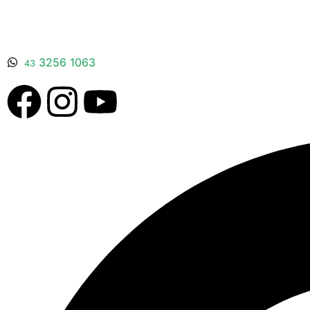
3256 1063
43