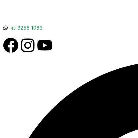
3256 1063
43