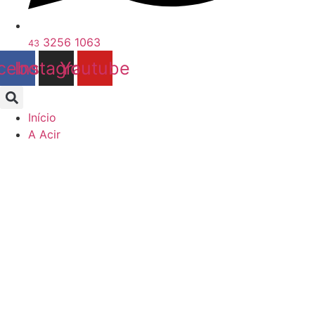
3256 1063
43
cebook
Instagram
Youtube
Início
A Acir