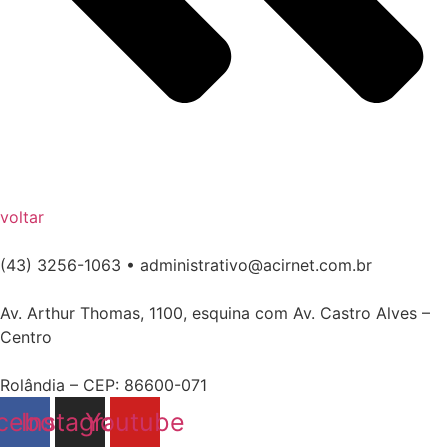
voltar
(43) 3256-1063 • administrativo@acirnet.com.br
Av. Arthur Thomas, 1100, esquina com Av. Castro Alves –
Centro
Rolândia – CEP: 86600-071
cebook
Instagram
Youtube