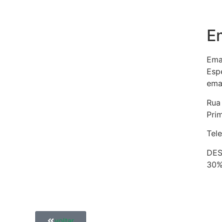
E
Ema
Esp
ema
Rua
Pri
Tel
DES
30
voltar