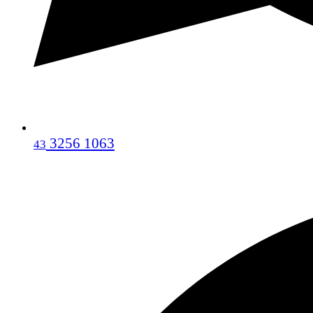
3256 1063
43