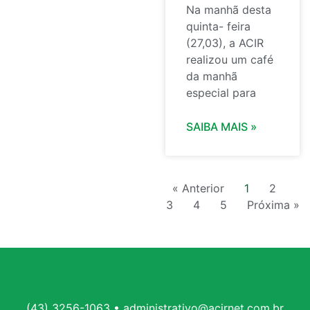
Na manhã desta
quinta- feira
(27,03), a ACIR
realizou um café
da manhã
especial para
SAIBA MAIS »
« Anterior
1
2
3
4
5
Próxima »
(43) 3256-1063 • administrativo@acirnet.com.br